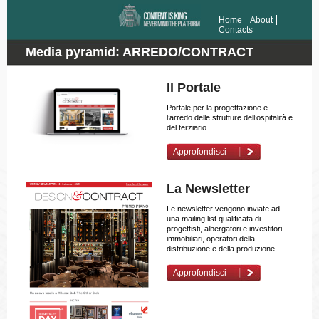
Home
About
Contacts
Media pyramid: ARREDO/CONTRACT
Il Portale
Portale per la progettazione e
l’arredo delle strutture dell’ospitalità e
del terziario.
Approfondisci
La Newsletter
Le newsletter vengono inviate ad
una mailing list qualificata di
progettisti, albergatori e investitori
immobiliari, operatori della
distribuzione e della produzione.
Approfondisci