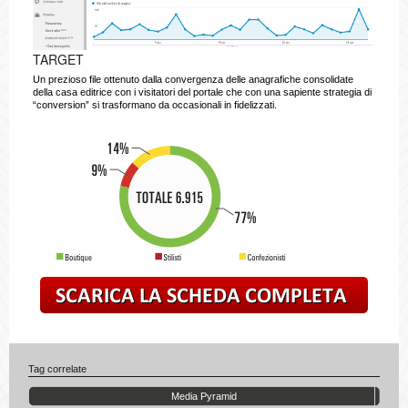
TARGET
Un prezioso file ottenuto dalla convergenza delle anagrafiche consolidate
della casa editrice con i visitatori del portale che con una sapiente strategia di
“conversion” si trasformano da occasionali in fidelizzati.
scaric
Tag correlate
Media Pyramid