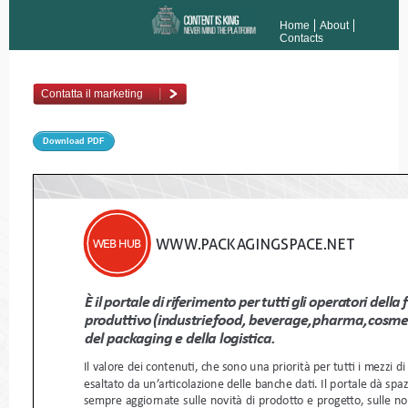
Home
About
Contacts
Contatta il marketing
Download PDF
www.
PACKAGINGSPACE
.
NET
WEB HUB
è
 il portale di riferimento per tutti gli operatori
produttivo (industrie food,  beverage, pharma,
del packaging e della logistica.
Il valore dei contenuti, che sono una priorità per tutti i me
esaltato da un’articolazione delle banche dati. Il portale dà 
sempre aggiornate sulle novità di prodotto e progetto, sul