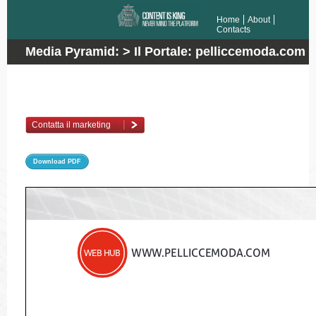
Home
About
Contacts
Media Pyramid: > Il Portale: pelliccemoda.com
> Listino
Contatta il marketing
Download PDF
www.PELLICCEMODA.COM
WEB HUB