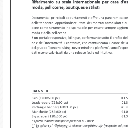
Riferimento su scala internazionale per case d
moda, pelliccerie, boutiques e stilisti 
Documenta i principali appuntamenti e offre una panoramica
delle tendenze. Approfondisce i temi dei mercati consolidati e
pone come strumento indispensabile per essere sempre aggi
moda e della pellicceria.
È un portale responsivo, bilingue, performante sotto il profil
ne e dell’interattività. I contenuti, che costituiscono il cuore 
del gruppo “content is king, never mind the platform”, sono 
dati e sono valorizzati da una release facile ed intuitiva. 
BANNER
Skin (1200x700 px) 
€ 1
Leaderboard(728x90 px) 
€ 1
Rectangle banner (180x150 px) 
€  
Manchette (234x60 px)
€ 1
Skyscraper (120x600 px)
€ 1
* I prezzi indicati sono per la presenza di 1 mese
** Le misure si riferiscono al display advertising più frequente sui n