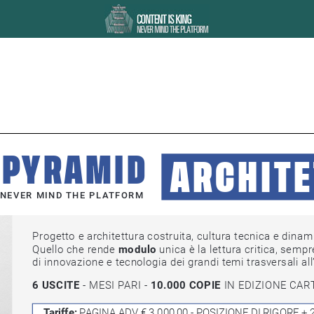
PYRAMID
ARCHITE
EVER MIND THE PLATFORM
Progetto e architettura costruita, cultura tecnica e dinamich
Quello che rende 
modulo
 unica è la lettura critica, sempre 
di innovazione e tecnologia dei grandi temi trasversali all’arc
6 USCITE
 - MESI PARI - 
10.000 COPIE
 IN EDIZIONE CAR
Tariffe: 
PAGINA ADV € 3.000,00 - POSIZIONE DI RIGORE +