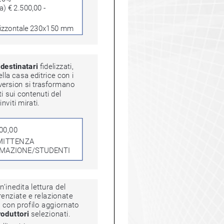
a) € 2.500,00 - 
rizzontale 230x150 mm
estinatari
 fidelizzati, 
 casa editrice con i 
ersion si trasformano 
sui contenuti del 
iti mirati.
00,00
MMITTENZA
FORMAZIONE/STUDENTI
dita lettura del 
enziate e relazionate 
con profilo aggiornato 
duttori
 selezionati.