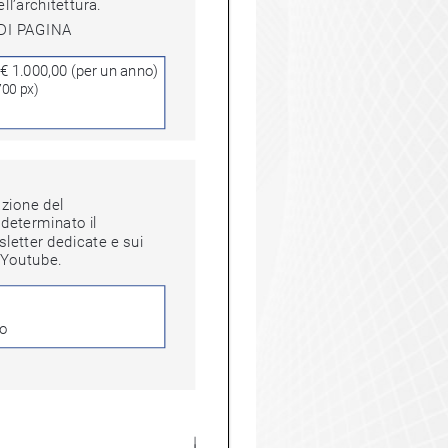
architettura.
DI PAGINA
S
€ 1.000,00 (per un anno)
700 px)
one del 
terminato il 
ter dedicate e sui 
Youtube.
o