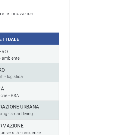
e innovazioni 
ETTUALE
PERO
i - ambiente
RO
ti - logistica
TÀ
niche - RSA
NERAZIONE URBANA 
sing - smart living
FORMAZIONE
- università - residenze