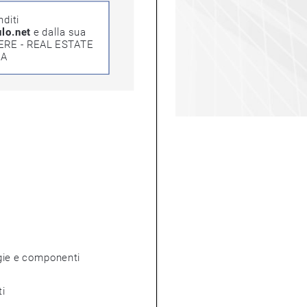
ti 
o.net
 e dalla sua 
ERE - REAL ESTATE 
CA
e componenti