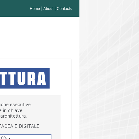
Home
About
Contacts
TTURA
e esecutive. 
in chiave 
hitettura.
TACEA E DIGITALE
 20%  - 