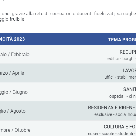
razie alla rete di ricercatori e docenti fidelizzati, sa cogliere l
o fruibile
ICITÀ 2023
TEMA PROG
RECU
aio / Febbraio
edifici - borgh
LAVO
rzo / Aprile
uffici - stabilimen
SANI
ggio / Giugno
ospedali - cli
RESIDENZA E RIGE
lio / Agosto
esclusive - social hou
CULTURA E 
mbre / Ottobre
musei - scuole - studenti 