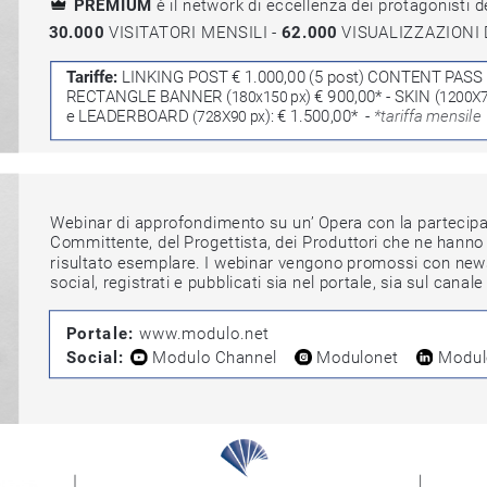
PREMIUM
 è il network di eccellenza dei protagonisti dell’
30.000 
VISITATORI MENSILI - 
62.000
 VISUALIZZAZIONI 
Tariffe: 
LINKING POST € 1.000,00 (5 post)
CONTENT PAS
RECTANGLE BANNER (
)
€ 900,00* - SKIN (
180x150 px
1200X
e LEADERBOARD 
): € 1.500,00*  - 
*tariffa mensile
(728X90 px
Webinar di approfondimento su un’ Opera con la partecipazi
Committente, del Progettista, dei Produttori che ne hanno de
risultato esemplare. I webinar vengono promossi con newslet
social, registrati e pubblicati sia nel portale, sia sul canale 
Portale: 
www.modulo.net
Social:
Modulo Channel
Modulonet
Modul