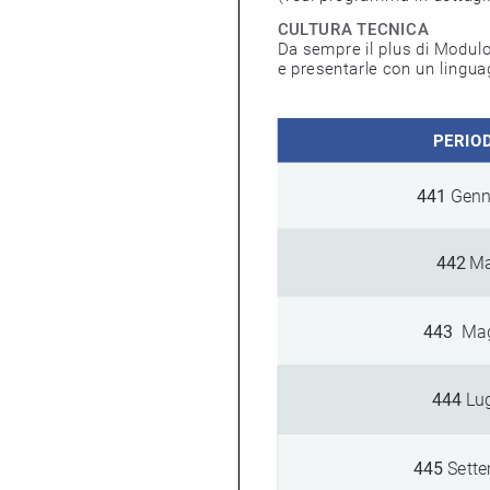
CULTURA TECNICA
Da sempre il plus di Modulo che, g
e presentarle con un linguaggi
PERIOD
441 
Genn
442 
Ma
443 
 Ma
444 
Lug
445
Sette