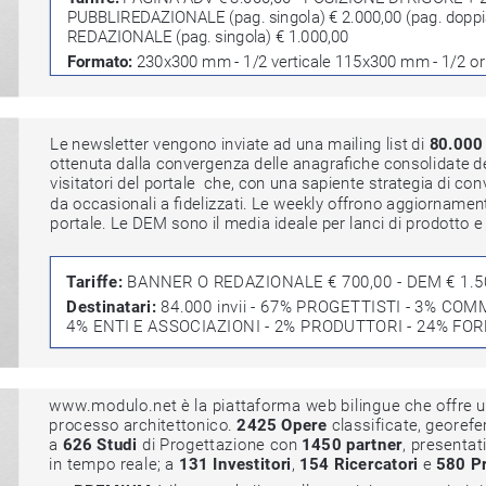
PUBBLIREDAZIONALE (pag. singola) € 2.000,00 (pag. doppi
REDAZIONALE (pag. singola) € 1.000,00
Formato:
 230x300 mm - 1/2 verticale 115x300 mm - 1/2 o
Le newsletter vengono inviate ad una mailing list di 
80.000 d
ottenuta dalla convergenza delle anagrafiche consolidate della
visitatori del portale  che, con una sapiente strategia di conv
da occasionali a fidelizzati. Le weekly offrono aggiornamenti 
portale. Le DEM sono il media ideale per lanci di prodotto e inv
Tariffe: 
BANNER O REDAZIONALE € 700,00 - DEM € 1.5
Destinatari: 
84.000 invii - 67% PROGETTISTI - 3% CO
4% ENTI E ASSOCIAZIONI - 2% PRODUTTORI - 24% 
www.modulo.net è la piattaforma web bilingue che offre un’ine
processo architettonico. 
2425 Opere
 classificate, georefer
a 
626 Studi
 di Progettazione con 
1450 partner
, presentati 
in tempo reale; a 
131 Investitori
 154 Ricercatori
,
 e 
580 Pro