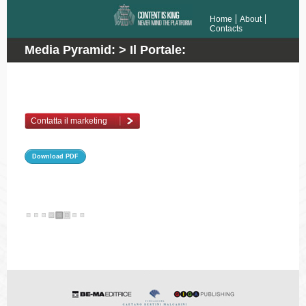
Home
About
Contacts
Media Pyramid: > Il Portale:
packagingspace.net > Listino
Contatta il marketing
Download PDF