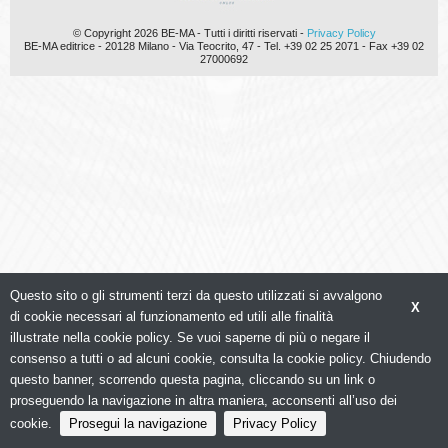
© Copyright 2026 BE-MA - Tutti i diritti riservati -
Privacy Policy
BE-MA editrice - 20128 Milano - Via Teocrito, 47 - Tel. +39 02 25 2071 - Fax +39 02
27000692
Questo sito o gli strumenti terzi da questo utilizzati si avvalgono
X
di cookie necessari al funzionamento ed utili alle finalità
illustrate nella cookie policy. Se vuoi saperne di più o negare il
consenso a tutti o ad alcuni cookie, consulta la cookie policy. Chiudendo
questo banner, scorrendo questa pagina, cliccando su un link o
proseguendo la navigazione in altra maniera, acconsenti all’uso dei
cookie.
Prosegui la navigazione
Privacy Policy