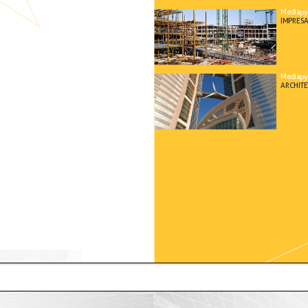
Mediap
IM
pr
E
s
Mediapy
A
rch
I
t