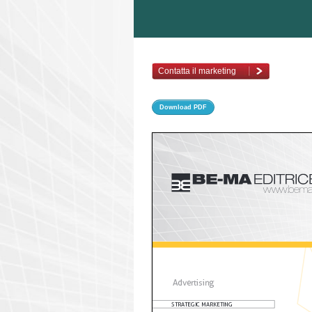
Contatta il marketing
Download PDF
www.bema.
Advertising
str
A
t
EGI
c
 MA
r
KE
t
I
n
G