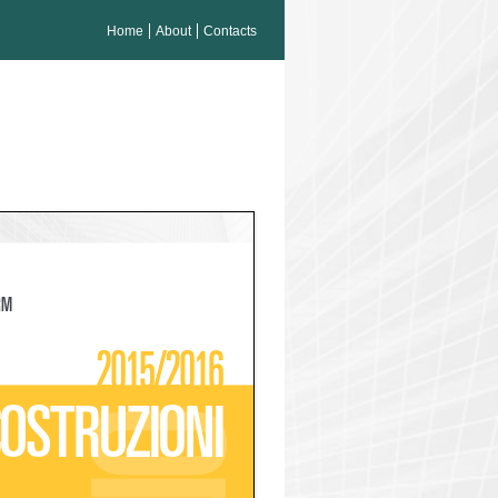
Home
About
Contacts
G
THE PLATFORM
2015/2016
COSTRUZIONI