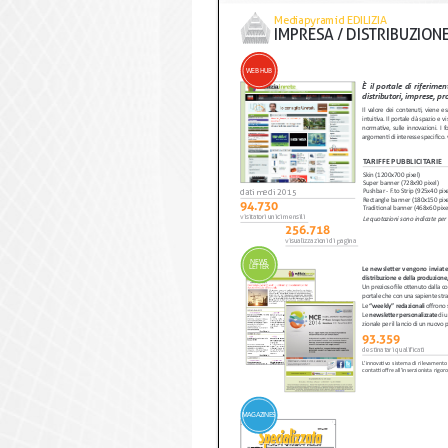
Mediapyramid EDILIZIA 
IM
pr
E
s
A
 / 
DI
str
I
bu
ZI
on
WEB HUB
è
 il portale di rifer
distributori, imprese, 
Il valore dei contenut
intuitiva. Il portal
normative, sulle inno
argomenti di interess
TARIFFE PUBBLICITARI
Skin (1200x700 pixel)
Super banner (728x90 pixel)
dati medi 2015
Pushbar - F.to Strip (925x40 
Rectangle banner (180x150 
94.730
Traditional banner (468x60 p
visitatori unici mensili
Le quotazioni sono indica
256.718
visualizzazioni di pagina
NEWS
LETTER
Le newsletter vengono in
distribuzione e della produz
Un prezioso file o
portale che con una 
Le 
“weekly” redazionali
Le 
newsletter personalizzate
zionale per il lancio d
93.359
destinatari qualificati
L’innovativo sistema di rilevamen
contatti offre all’inserzionista rigor
MAGAZINES