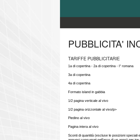
PUBBLICITA' IN
TARIFFE PUBBLICITARIE
1a di copertina - 2a di copertina - I° romana
3a di copertina
4a di copertina
Formato island in gabbia
1/2 pagina verticale al vivo
1/2 pagina orizzontale al vivo/p>
Piedino al vivo
Pagina intera al vivo
Sconti di quantità (escluse le posizioni speciali 
annunci consumati nell’arco di un anno) per tre