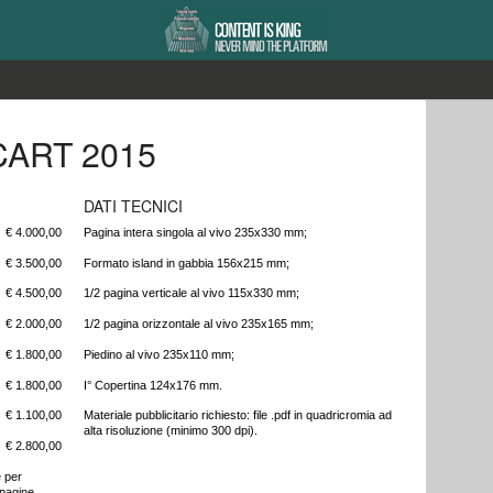
CART 2015
DATI TECNICI
€ 4.000,00
Pagina intera singola al vivo 235x330 mm;
€ 3.500,00
Formato island in gabbia 156x215 mm;
€ 4.500,00
1/2 pagina verticale al vivo 115x330 mm;
€ 2.000,00
1/2 pagina orizzontale al vivo 235x165 mm;
€ 1.800,00
Piedino al vivo 235x110 mm;
€ 1.800,00
I° Copertina 124x176 mm.
€ 1.100,00
Materiale pubblicitario richiesto: file .pdf in quadricromia ad
alta risoluzione (minimo 300 dpi).
€ 2.800,00
e per
 pagine